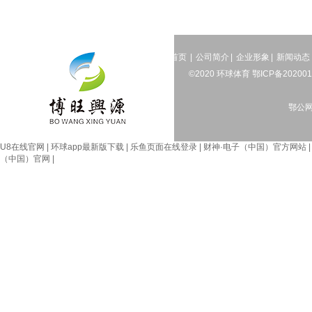
首页
|
公司简介
|
企业形象
|
新闻动态
©2020 环球体育
鄂ICP备202001
鄂公网安
U8在线官网
|
环球app最新版下载
|
乐鱼页面在线登录
|
财神·电子（中国）官方网站
（中国）官网
|