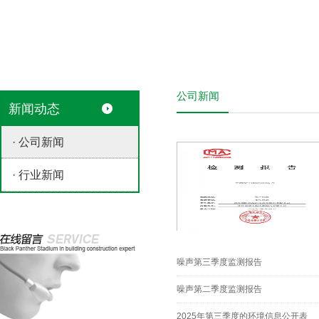
公司新闻
新闻动态
· 公司新闻
· 行业新闻
噪声第三季度监测报告
噪声第二季度监测报告
2025年第三季度的环境信息公开表