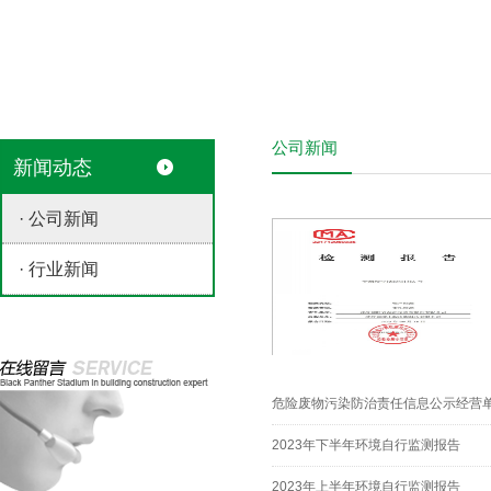
公司新闻
新闻动态
· 公司新闻
· 行业新闻
危险废物污染防治责任信息公示经营
2023年下半年环境自行监测报告
2023年上半年环境自行监测报告