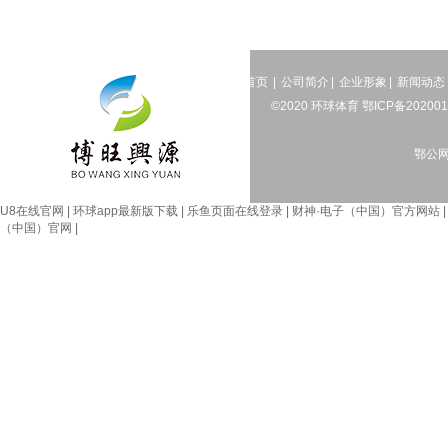
首页
|
公司简介
|
企业形象
|
新闻动态
©2020 环球体育
鄂ICP备202001
鄂公网安
U8在线官网
|
环球app最新版下载
|
乐鱼页面在线登录
|
财神·电子（中国）官方网站
（中国）官网
|