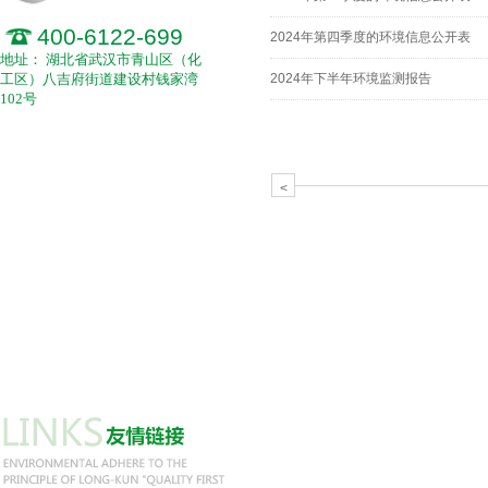
400-6122-699
2024年第四季度的环境信息公开表
地址： 湖北省武汉市青山区（化
工区）八吉府街道建设村钱家湾
2024年下半年环境监测报告
102号
<