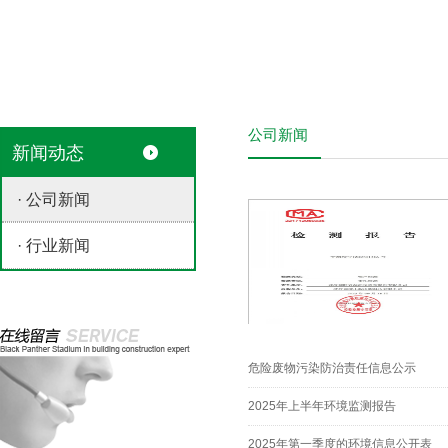
公司新闻
新闻动态
· 公司新闻
· 行业新闻
危险废物污染防治责任信息公示
2025年上半年环境监测报告
2025年第一季度的环境信息公开表