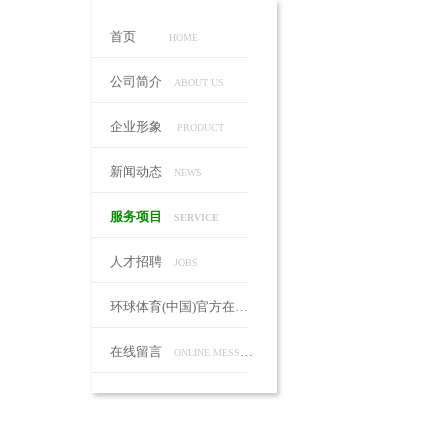
首页
HOME
公司简介
ABOUT US
企业形象
PRODUCT
新闻动态
NEWS
服务项目
SERVICE
人才招聘
JOBS
环球体育(中国)官方在线
CONTACT US
在线留言
ONLINE MESSAGE