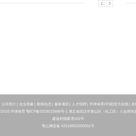
1
2
|
公司简介
|
企业形象
|
新闻动态
|
服务项目
|
人才招聘
|
环球体育(中国)官方在线
|
在
©2020 环球体育
鄂ICP备2020015686号-1
湖北省武汉市青山区（化工区）八吉府街
建设村钱家湾102号
鄂公网安备 42018902000002号