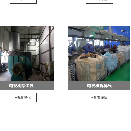
电视机除尘设...
电视机拆解线
+查看详情
+查看详情