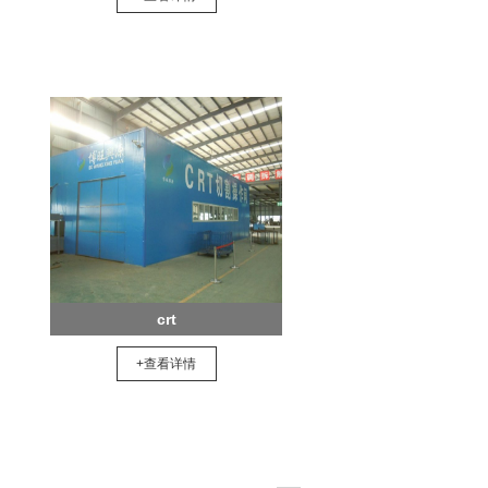
crt
+查看详情