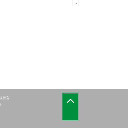
>
线留言
道