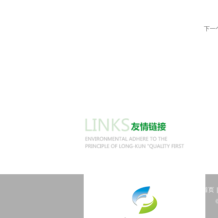
下一
首页