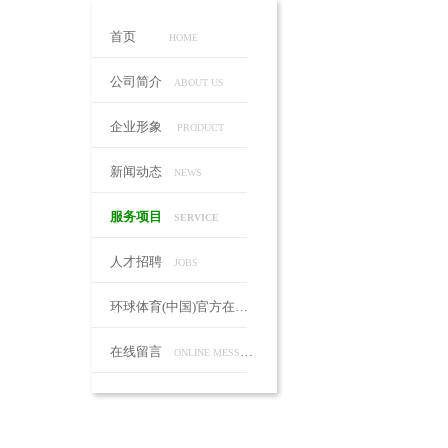
首页
HOME
公司简介
ABOUT US
企业形象
PRODUCT
新闻动态
NEWS
服务项目
SERVICE
人才招聘
JOBS
环球体育(中国)官方在线
CONTACT US
在线留言
ONLINE MESSAGE